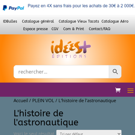
IDBulles
Catalogue général
Catalogue Vieux Tacots
Catalogue Aéro
Espace presse
CGV
Com & Print
Contact/FAQ
Accueil
/
PLEIN VOL
/ L'histoire de l'astronautique
L'histoire de
l'astronautique
Voici le seul résultat