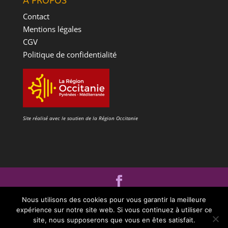
À PROPOS
Contact
Mentions légales
CGV
Politique de confidentialité
Site réalisé avec le soutien de la Région Occitanie
©2006 -2026 SAS IDÉES PLUS – 100 rue du Pigeonnier 30320
Nous utilisons des cookies pour vous garantir la meilleure
expérience sur notre site web. Si vous continuez à utiliser ce
Bezouce France
site, nous supposerons que vous en êtes satisfait.
Tel : 09 72 97 62 58 - 06 22 12 22 57 - mail :