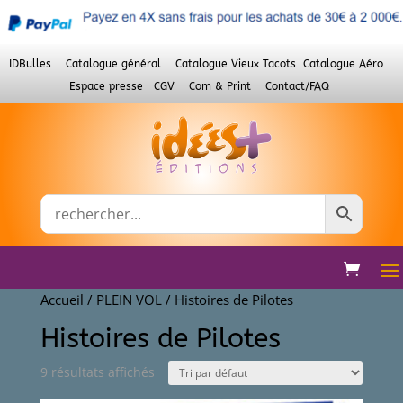
IDBulles
Catalogue général
Catalogue Vieux Tacots
Catalogue Aéro
Espace presse
CGV
Com & Print
Contact/FAQ
Accueil
/
PLEIN VOL
/ Histoires de Pilotes
Histoires de Pilotes
9 résultats affichés