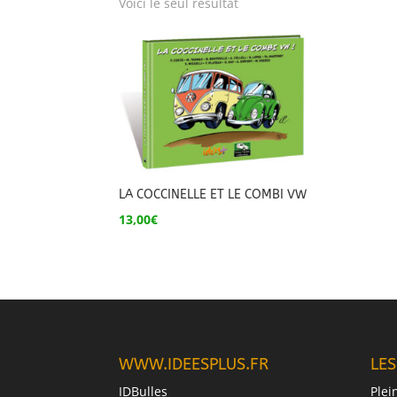
Voici le seul résultat
LA COCCINELLE ET LE COMBI VW
13,00
€
WWW.IDEESPLUS.FR
LES
IDBulles
Plei