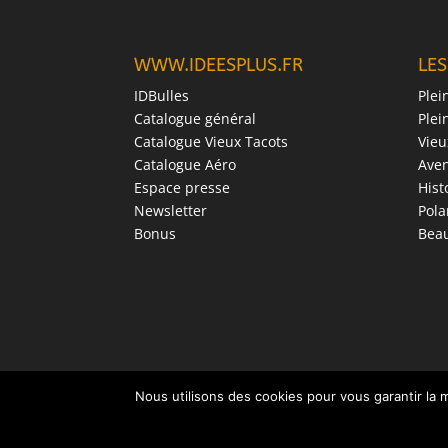
WWW.IDEESPLUS.FR
LES
IDBulles
Plei
Catalogue général
Plei
Catalogue Vieux Tacots
Vieu
Catalogue Aéro
Ave
Espace presse
Hist
Newsletter
Pola
Bonus
Beau
Nous utilisons des cookies pour vous garantir la m
©2006 -2026 SAS IDÉES PLUS – 100 rue du Pigeonnier 
Tel : 09 72 97 62 58 - 06 22 12 22 57 - mail : contact@ide