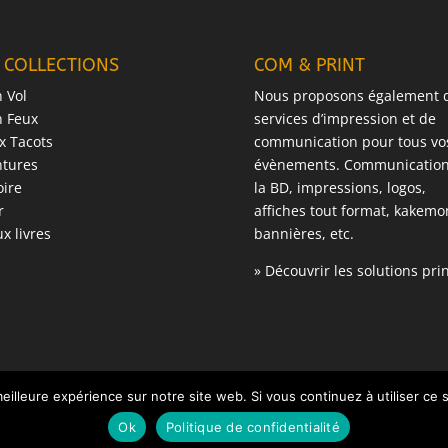
 COLLECTIONS
COM & PRINT
n Vol
Nous proposons également 
n Feux
services d’impression et de
x Tacots
communication pour tous vo
ntures
évènements. Communication
oire
la BD, impressions, logos,
r
affiches tout format, kakemo
x livres
bannières, etc.
» Découvrir les solutions pri
eilleure expérience sur notre site web. Si vous continuez à utiliser ce
30320 Bezouce France
Ok
Politique de confidentialité
esplus.fr