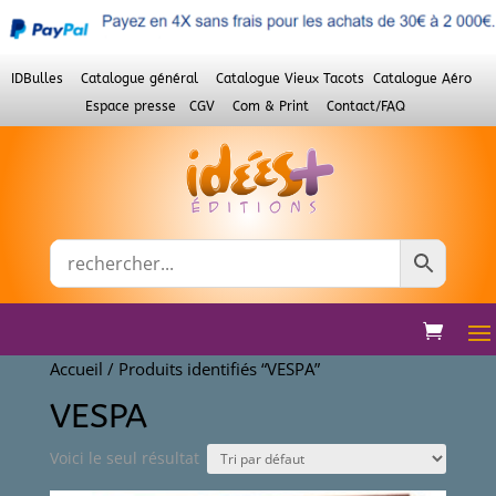
IDBulles
Catalogue général
Catalogue Vieux Tacots
Catalogue Aéro
Espace presse
CGV
Com & Print
Contact/FAQ
Accueil
/ Produits identifiés “VESPA”
VESPA
Voici le seul résultat