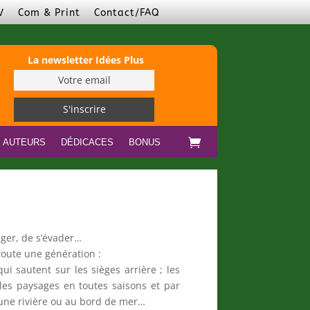
V
Com & Print
Contact/FAQ
La newsletter Idées Plus
S AUTEURS
DÉDICACES
BONUS
ager, de s’évader…
oute une génération :
i sautent sur les sièges arrière ; les
 les paysages en toutes saisons et par
’une rivière ou au bord de mer…