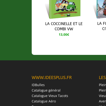
LA F
LA COCCINELLE ET LE
CI
COMBI VW
13,00
€
WWW.IDEESPLUS.FR
LES
IDBulles
Plei
Catalogue général
Plei
Catalogue Vieux Tacots
Vieu
Catalogue Aéro
Ave