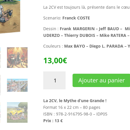
La 2CV est toujours là, présente dans le cœu
Scenario:
Franck COSTE
Dessin :
Frank MARGERIN – Jeff BAUD – Mic
UDERZO – Thierry DUBOIS – Mike RATERA –
Couleurs :
Max BAYO – Diego L. PARADA – 
13,00
€
quantité
Ajouter au panier
de
LA
2CV,
La 2CV, le Mythe d’une Grande !
LE
Format 16 x 22 cm – 80 pages
MYTHE
ISBN : 978-2-916795-98-0 – IDP05
D'UNE
Prix : 13 €
GRANDE
!