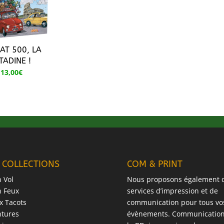
IAT 500, LA
TADINE !
13,00
€
 COLLECTIONS
COM & PRINT
n Vol
Nous proposons également 
n Feux
services d’impression et de
x Tacots
communication pour tous vo
ntures
évènements. Communication