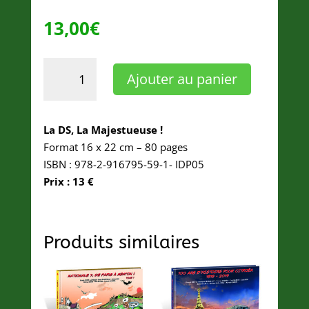
13,00
€
quantité
Ajouter au panier
de
LA
DS,
La DS, La Majestueuse !
LA
Format 16 x 22 cm – 80 pages
MAJESTUEUSE
ISBN : 978-2-916795-59-1- IDP05
!
Prix : 13 €
Produits similaires