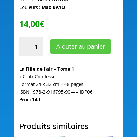
Couleurs :
Max BAYO
14,00
€
quantité
Ajouter au panier
de
LA
FILLE
La Fille de l’air – Tome 1
DE
« Croix Comtesse »
L’AIR
Format 24 x 32 cm – 48 pages
–
ISBN : 978-2-916795-90-4 – IDP06
TOME
Prix : 14 €
1
–
«
CROIX
Produits similaires
COMTESSE