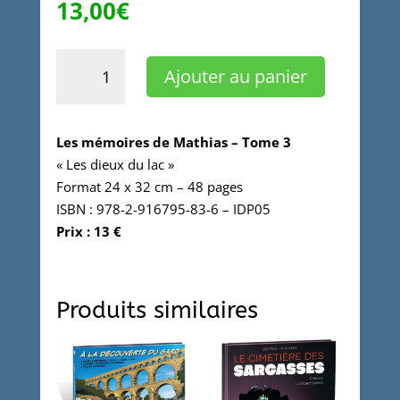
13,00
€
quantité
Ajouter au panier
de
LES
MÉMOIRES
Les mémoires de Mathias – Tome 3
DE
« Les dieux du lac »
MATHIAS
Format 24 x 32 cm – 48 pages
–
ISBN : 978-2-916795-83-6 – IDP05
T3
Prix : 13 €
-
Les
dieux
du
Produits similaires
lac