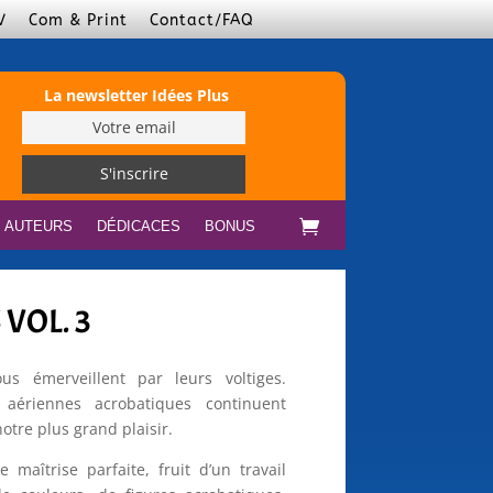
V
Com & Print
Contact/FAQ
La newsletter Idées Plus
S AUTEURS
DÉDICACES
BONUS
VOL. 3
us émerveillent par leurs voltiges.
 aériennes acrobatiques continuent
otre plus grand plaisir.
maîtrise parfaite, fruit d’un travail