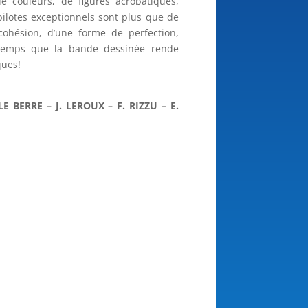
 couleurs, de figures acrobatiques,
 pilotes exceptionnels sont plus que de
 cohésion, d’une forme de perfection,
 temps que la bande dessinée rende
ques!
E BERRE – J. LEROUX – F. RIZZU – E.