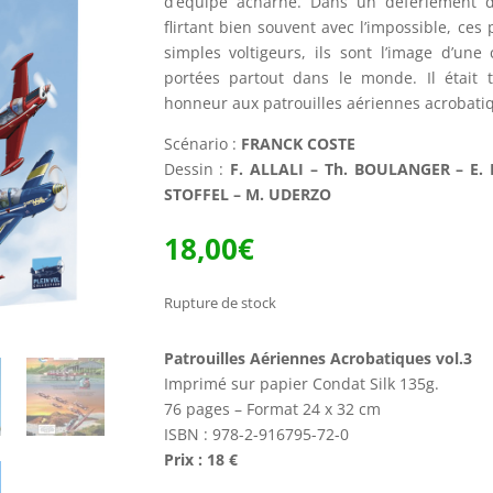
d’équipe acharné. Dans un déferlement de
flirtant bien souvent avec l’impossible, ces
simples voltigeurs, ils sont l’image d’une
portées partout dans le monde. Il était
honneur aux patrouilles aériennes acrobati
Scénario :
FRANCK COSTE
Dessin :
F. ALLALI – Th. BOULANGER – E. L
STOFFEL – M. UDERZO
18,00
€
Rupture de stock
Patrouilles Aériennes Acrobatiques vol.3
Imprimé sur papier Condat Silk 135g.
76 pages – Format 24 x 32 cm
ISBN : 978-2-916795-72-0
Prix : 18 €